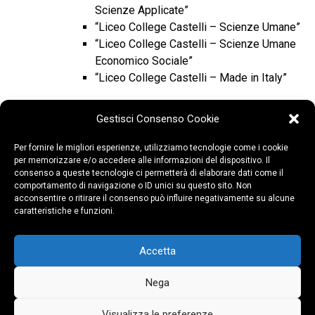
Scienze Applicate”
“Liceo College Castelli – Scienze Umane”
“Liceo College Castelli – Scienze Umane
Economico Sociale”
“Liceo College Castelli – Made in Italy”
Gestisci Consenso Cookie
Per fornire le migliori esperienze, utilizziamo tecnologie come i cookie
per memorizzare e/o accedere alle informazioni del dispositivo. Il
consenso a queste tecnologie ci permetterà di elaborare dati come il
comportamento di navigazione o ID unici su questo sito. Non
acconsentire o ritirare il consenso può influire negativamente su alcune
caratteristiche e funzioni.
Accetta
COLLEGIO CASTELLI – P.za Santuario, 10 –
21047 Saronno (VA)
Nega
Copyright ©2026 COLLEGIO CASTELLI –
P.IVA 00593940125
Privacy Policy
–
Cookies Policy
–
D.L.
Sostegni bis
Visualizza le preferenze