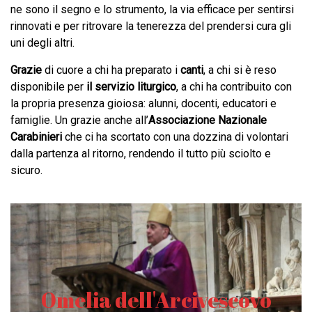
ne sono il segno e lo strumento, la via efficace per sentirsi
rinnovati e per ritrovare la tenerezza del prendersi cura gli
uni degli altri.
Grazie
di cuore a chi ha preparato i
canti
, a chi si è reso
disponibile per
il servizio liturgico
, a chi ha contribuito con
la propria presenza gioiosa: alunni, docenti, educatori e
famiglie. Un grazie anche all’
Associazione Nazionale
Carabinieri
che ci ha scortato con una dozzina di volontari
dalla partenza al ritorno, rendendo il tutto più sciolto e
sicuro.
Omelia dell'Arcivescovo
Omelia dell'Arcivescovo
Testo