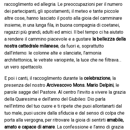
raccoglimento ed allegria. Le preoccupazioni per il numero
dei partecipanti, gli spostamenti, il meteo e tante piccole
altre cose, hanno lasciato il posto alla gioia del camminare
insieme, in una lunga fila, in buona compagnia di coetanei,
ragazzi più grandi, adulti ed amici. Il bel tempo ci ha aiutato
a rendere il cammino piacevole e a gustare
la bellezza della
nostra cattedrale milanese
, da fuori e, soprattutto
dall’interno: le colonne alte e slanciate, l’armonia
architettonica, le vetrate variopinte, la luce che ne filtrava…
un vero spettacolo.
E poi i canti, il raccoglimento durante la
celebrazione
, la
presenza del nostro
Arcivescovo Mons. Mario Delpini
, le
parole sagge del Pastore. Al centro l’invito a vivere la grazia
della Quaresima e dell’anno del Giubileo: Dio parla
nell’intimo del tuo cuore e ti ripete che puoi allontanarti dal
tuo male, puoi uscire dalla sfiducia e dal senso di colpa che
porta alla vergogna, per ritrovare la gioia di sentirti
amabile,
amato e capace di amare
. La confessione e l’anno di grazia