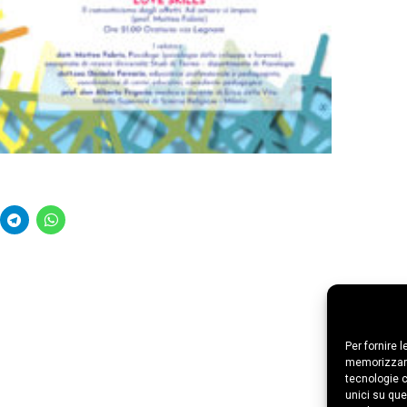
Per fornire 
memorizzare
tecnologie c
unici su que