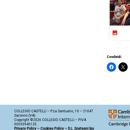
Condividi:
COLLEGIO CASTELLI – P.za Santuario, 10 – 21047
Saronno (VA)
Copyright ©2026 COLLEGIO CASTELLI – P.IVA
00593940125
Privacy Policy
–
Cookies Policy
–
D.L. Sostegni bis