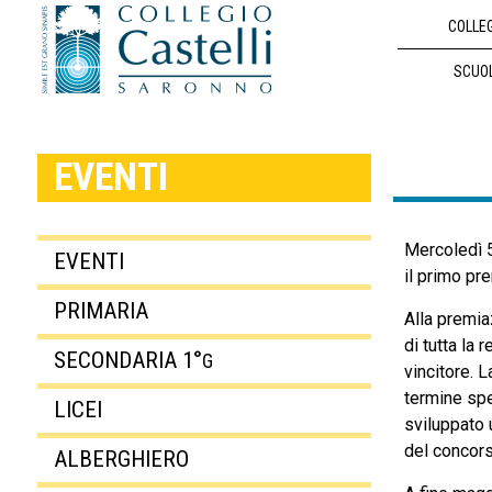
COLLE
SCUO
EVENTI
Mercoledì 5
EVENTI
il primo pr
PRIMARIA
Alla premia
di tutta la 
SECONDARIA 1°
G
vincitore. L
termine spe
LICEI
sviluppato u
del concorso
ALBERGHIERO