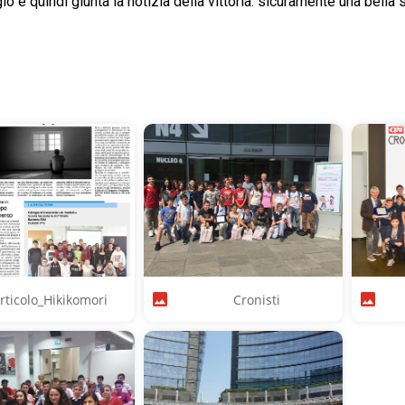
o è quindi giunta la notizia della vittoria: sicuramente una bella 
rticolo_Hikikomori
Cronisti