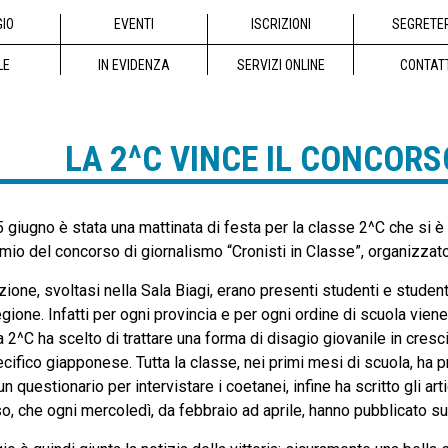
GIO
EVENTI
ISCRIZIONI
SEGRETE
LE
IN EVIDENZA
SERVIZI ONLINE
CONTAT
LA 2^C VINCE IL CONCORS
 giugno è stata una mattinata di festa per la classe 2^C che si è 
emio del concorso di giornalismo “Cronisti in Classe”, organizzato 
zione, svoltasi nella Sala Biagi, erano presenti studenti e stude
regione. Infatti per ogni provincia e per ogni ordine di scuola viene
a 2^C ha scelto di trattare una forma di disagio giovanile in cresc
cifico giapponese. Tutta la classe, nei primi mesi di scuola, ha p
n questionario per intervistare i coetanei, infine ha scritto gli ar
, che ogni mercoledì, da febbraio ad aprile, hanno pubblicato sul qu