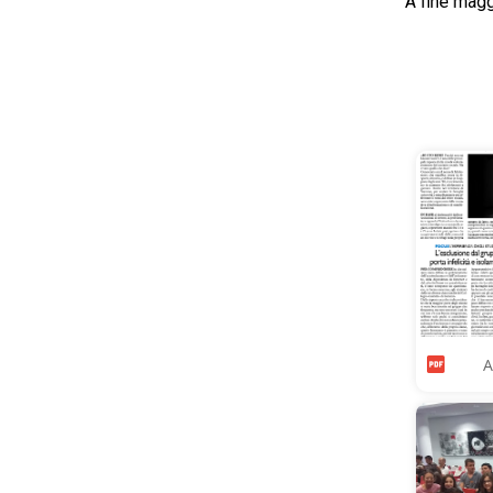
A fine maggi
A