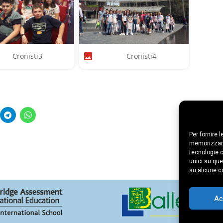
Cronisti3
Cronisti4
Per fornire 
memorizzare
tecnologie c
unici su que
su alcune ca
Ac