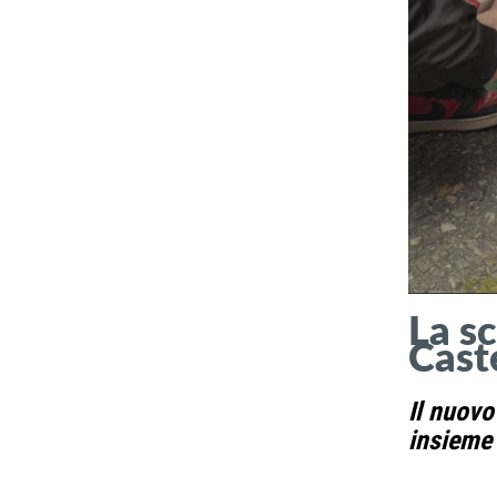
La s
Caste
Il nuovo
insieme 