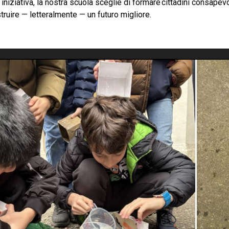
iniziativa, la nostra scuola sceglie di formare cittadini consapev
struire — letteralmente — un futuro migliore.