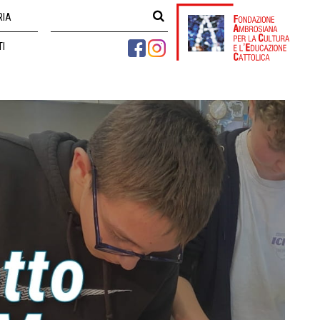
RIA
TI