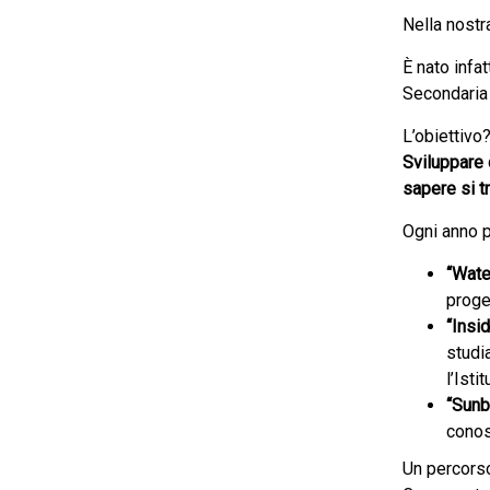
Nella nostr
È nato infa
Secondaria 
L’obiettivo
Sviluppare 
sapere si t
Ogni anno p
“Wate
proge
“Insi
studia
l’Isti
“Sunb
conos
Un percorso 