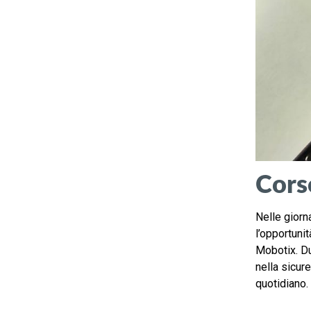
Corso
Nelle giorn
l’opportuni
Mobotix. Du
nella sicure
quotidiano.