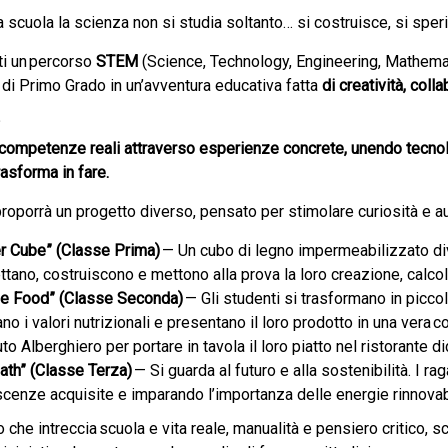
a scuola la scienza non si studia soltanto… si costruisce, si speri
tti un percorso
STEM
(Science, Technology, Engineering, Mathemati
di Primo Grado in un’avventura educativa fatta
di creatività, col
?
competenze reali attraverso esperienze concrete, unendo tecnolog
rasforma in fare.
roporrà un progetto diverso, pensato per stimolare curiosità e a
r Cube” (Classe Prima)
— Un cubo di legno impermeabilizzato div
ttano, costruiscono e mettono alla prova la loro creazione, calcol
de Food” (Classe Seconda)
— Gli studenti si trasformano in picco
no i valori nutrizionali e presentano il loro prodotto in una vera c
tuto Alberghiero per portare in tavola il loro piatto nel ristorante d
ath” (Classe Terza)
— Si guarda al futuro e alla sostenibilità. I r
cenze acquisite e imparando l’importanza delle energie rinnovab
che intreccia scuola e vita reale, manualità e pensiero critico, sc