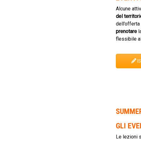
Alcune atti
del territori
dell’offerta
prenotare
l
flessibile al
I
SUMMER
GLI EVE
Le lezioni s