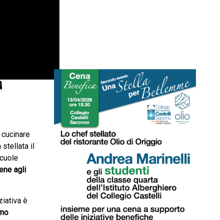
A
 cucinare
 stellata il
cuole
ene agli
ziativa è
rno