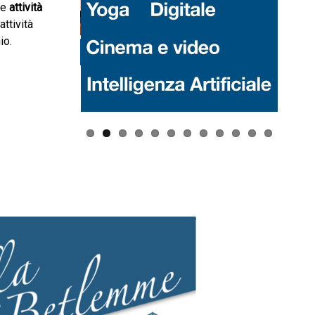
ne
attività
 attività
io.