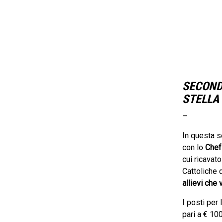
SECOND
STELLA
–
In questa s
con lo
Chef 
cui ricavat
Cattoliche
allievi che 
I posti per 
pari a € 10