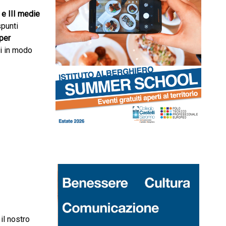
 e III medie
spunti
per
si in modo
il nostro