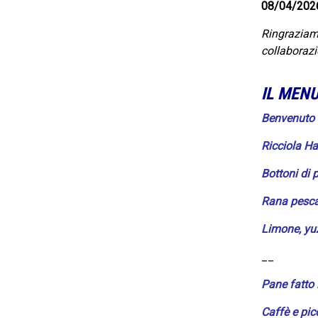
08/04/2026 
Ringraziamo
collaborazi
IL MEN
Benvenuto 
Ricciola H
Bottoni di 
Rana pescat
Limone, yu
__
Pane fatto 
Caffè e pi