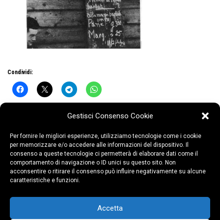
Condividi:
Gestisci Consenso Cookie
Per fornire le migliori esperienze, utilizziamo tecnologie come i cookie
per memorizzare e/o accedere alle informazioni del dispositivo. Il
consenso a queste tecnologie ci permetterà di elaborare dati come il
comportamento di navigazione o ID unici su questo sito. Non
acconsentire o ritirare il consenso può influire negativamente su alcune
caratteristiche e funzioni.
COLLEGIO CASTELLI – P.za Santuario, 10 –
21047 Saronno (VA)
Copyright ©2026 COLLEGIO CASTELLI –
Accetta
P.IVA 00593940125
Privacy Policy
–
Cookies Policy
–
D.L.