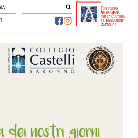
RIA
TI