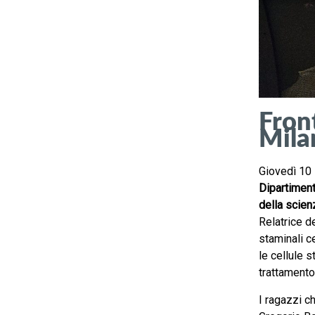
Fron
Mila
Giovedì 10
Dipartiment
della scie
Relatrice d
staminali c
le cellule 
trattamento
I ragazzi c