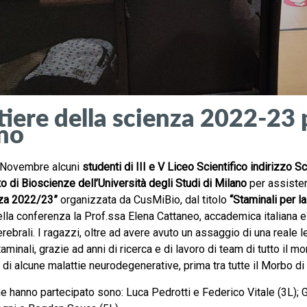
tiere della scienza 2022-23 
no
 Novembre alcuni
studenti di III e V Liceo Scientifico indirizzo 
o di Bioscienze dell’Università degli Studi di Milano
per assister
nza 2022/23”
organizzata da CusMiBio, dal titolo
“Staminali per l
ella conferenza la Prof.ssa Elena Cattaneo, accademica italiana e s
erebrali. I ragazzi, oltre ad avere avuto un assaggio di una reale
staminali, grazie ad anni di ricerca e di lavoro di team di tutto 
 di alcune malattie neurodegenerative, prima tra tutte il Morbo di
he hanno partecipato sono: Luca Pedrotti e Federico Vitale (3L); Ga